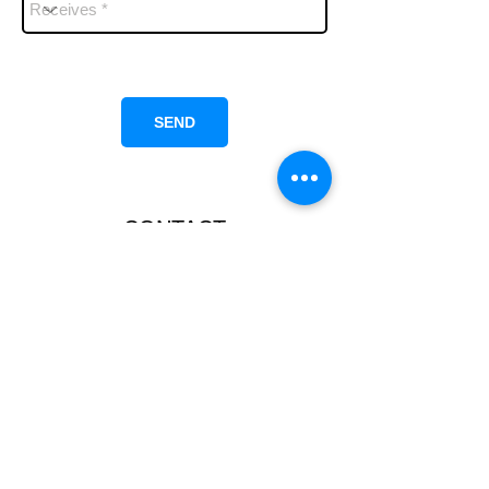
SEND
CONTACT
Don Bosco 53, Mendoza City
Mendoza, Argentina (CP 5500)
Tel:
(261) 4230240
/4631929
Wspp:
(261) 5125278
Sistemasprofesionalesbtl@gmail.com
CONTACT